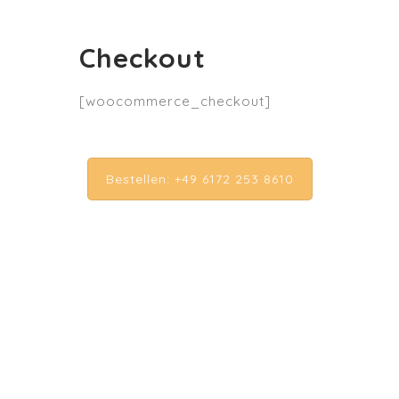
Checkout
[woocommerce_checkout]
Bestellen: +49 6172 253 8610
MAI TAI BISTRO
Louisenstraße 64