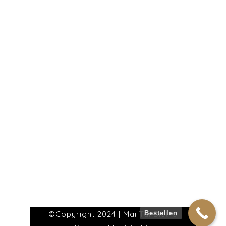
61348 Bad Homburg vor der Höhe
Tel.: +49 6172 2538610
Mo. – Sa.: 11:30 Uhr – 20:30 Uhr
Feiertag: 12:00 Uhr – 20:30 Uhr
So.: Ruhetag
(warme Küche bis 20:15 Uhr)
©Copyright 2024 | Mai Tai Bistro
Bestellen